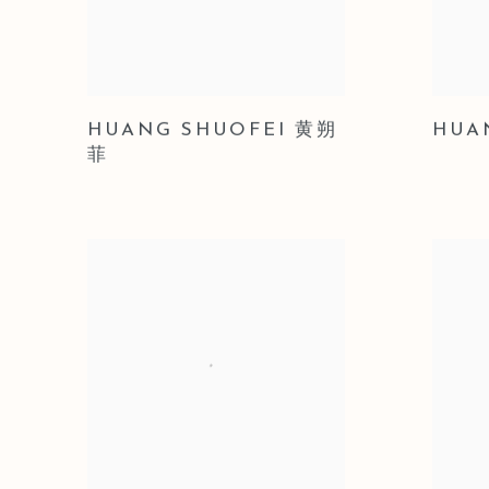
HUANG SHUOFEI 黄朔
HUA
菲