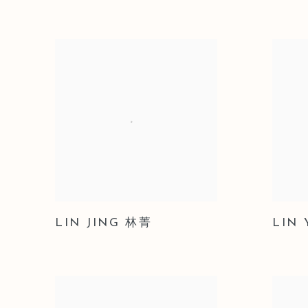
LIN JING 林菁
LIN