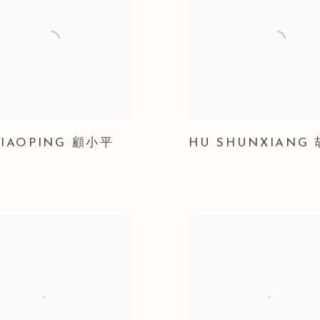
XIAOPING 顧小平
HU SHUNXIANG