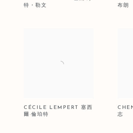
特・勒文
布朗
CÉCILE LEMPERT 塞西
CHE
爾·倫珀特
志