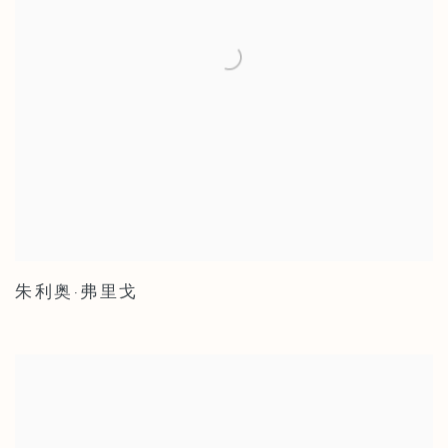
朱利奥·弗里戈