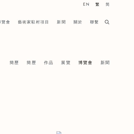
EN
繁
简
博覽會
藝術家駐村項目
新聞
關於
聯繫
簡歷
簡歷
作品
展覽
博覽會
新聞