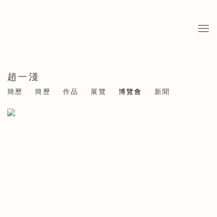
趙一淺
簡歷
簡歷
作品
展覽
博覽會
新聞