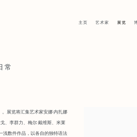
主页
艺术家
展览
日常
。展览将汇集艺术家安娜·内扎娜
里戈、李群力、梅尔·戴维斯、米莱
一浅数件作品，以各自的独特语法