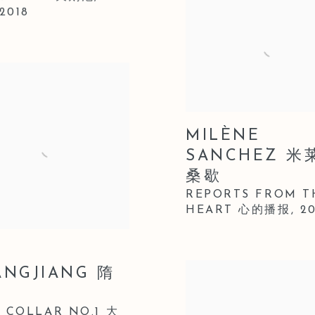
-2018
MILÈNE
SANCHEZ 米
桑歇
REPORTS FROM T
HEART 心的播报
,
2
ANGJIANG 隋
 COLLAR NO.1 大