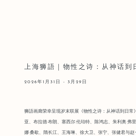
上海狮語｜物性之诗：从神话到
2026年1月31日 - 3月29日
狮語画廊荣幸呈现岁末联展《物性之诗：从神话到日常》
亚、布拉德·布朗、塞西尔·伦珀特、陈鸿志、朱利奥·弗
娜·桑歇、隋长江、王海琳、徐大卫、张宁、张健君与赵