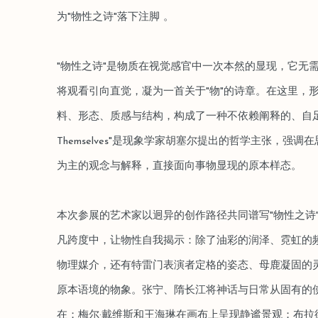
为"物性之诗"落下注脚 。
"物性之诗"是物质在视觉感官中一次本然的显现，它无
将观看引向直觉，凝为一首关于"物"的诗章。在这里，形象
料、形态、质感与结构，构成了一种不依赖阐释的、自足的存在。"
Themselves"是现象学家胡塞尔提出的哲学主张，强
为主的观念与解释，直接面向事物显现的原本样态。
本次参展的艺术家以迥异的创作路径共同谱写"物性之诗
凡跨度中，让物性自我揭示：除了油彩的润泽、霓虹的
物理媒介，还有特雷门表演者定格的姿态、母鹿凝固的
原本语境的物象。张宁、隋长江将神话与日常从固有的
在；梅尔·戴维斯和王海琳在画布上呈现静谧景观；布拉