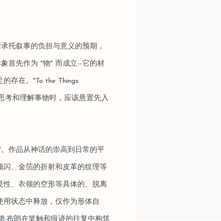
需承托叙事的负担与意义的预期，
首先作为 "物" 而成立--它的材
To the Things
调在思考和理解事物时，应该悬置先入
"。作品从神话的崇高到日常的平
频闪、金箔的折射和皮革的纹理等
灵性、衣领的空形等具体的、脱离
使用状态中释放，仅作为形体自
德·布朗在笔触和痕迹的往复中构筑