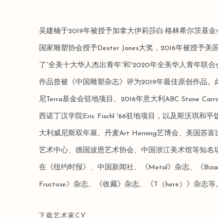
吴建楠于2019年被授予加拿大伊莉莎白·格林希尔茨基金会
国家雕塑协会授予Dexter Jones大奖，2016年被授予美国Co
了“全美十大华人杰出青年”和“2020年全美华人青年联
作品曾被《中国雕塑杂志》评为2019年最佳原创作品。
尼Terra基金会驻地项目、2016年意大利ABC Stone Carra
西诺丁汉学院Eric Fischl '66驻地项目，以及斯沃
大利威尼斯双年展、丹麦Art Herning艺博会、美国
艺术中心、德国波恩艺术协会、中国浙江美术馆等知名
在《纽约时报》、中国新闻社、《Metal》杂志、《Bizarre
Fructose》杂志、《收藏》杂志、《T（here）》
下载艺术家CV