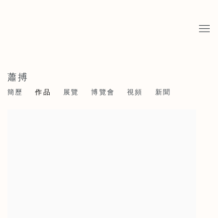
蕭搏
簡歷
作品
展覽
博覽會
視頻
新聞