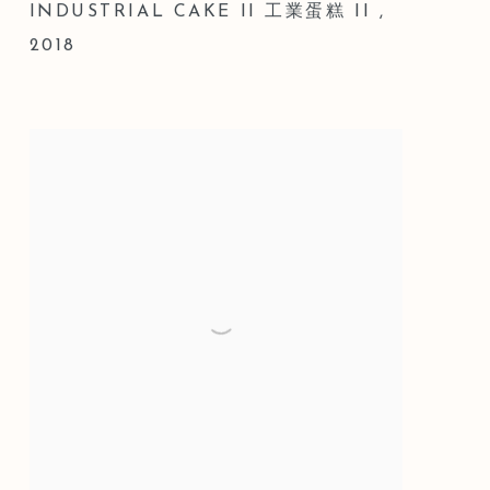
INDUSTRIAL CAKE II 工業蛋糕 II
,
2018