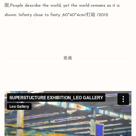
限,People describe the world
,
yet the world remains as it is
shown: Infinity close to finity ,60*40*4cm/灯箱 /2012
视频