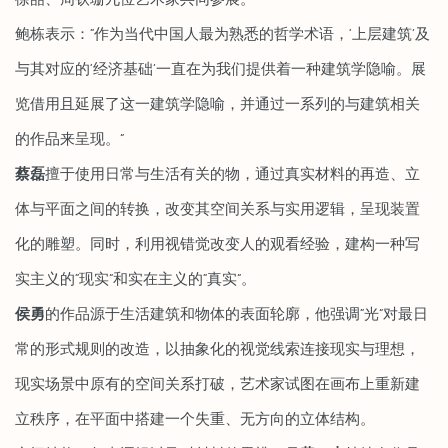
徐喆、周钦珊九位艺术家共同参展。
鲍栋表示：“作为当代中国人最为熟悉的哲学术语，‘上层建筑’及
与其对应的‘经济基础’一直在为我们提供着一种建筑学隐喻。展
览借用且延展了这一建筑学隐喻，并通过一系列的与建筑相关
的作品来呈现。”
蔡磊
擅于使用日常与生活有关的物，通过真实材料的再造、立
体与平面之间的转换，改变其空间关系与实用逻辑，呈现装置
化的雕塑。同时，利用视错觉改变人的观看经验，建构一种写
实主义的“现实”和实在主义的“真实”。
侯勇
的作品源于生活建筑和物体的表面轮廓，他强调“光”对最日
常的形式规则的改造，以抽象化的视觉线索连接现实与理想，
现实场景中原有的空间关系打破，艺术家试图在画布上重新建
立秩序，在平面中搭建一个失重、无方向的立体结构。