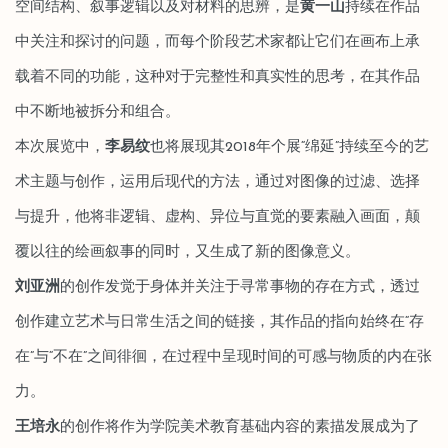
空间结构、叙事逻辑以及对材料的思辨，是
黄一山
持续在作品
中关注和探讨的问题，而每个阶段艺术家都让它们在画布上承
载着不同的功能，这种对于完整性和真实性的思考，在其作品
中不断地被拆分和组合。
本次展览中，
李易纹
也将展现其2018年个展“绵延”持续至今的艺
术主题与创作，运用后现代的方法，通过对图像的过滤、选择
与提升，他将非逻辑、虚构、异位与直觉的要素融入画面，颠
覆以往的绘画叙事的同时，又生成了新的图像意义。
刘亚洲
的创作发觉于身体并关注于寻常事物的存在方式，透过
创作建立艺术与日常生活之间的链接，其作品的指向始终在“存
在”与“不在”之间徘徊，在过程中呈现时间的可感与物质的内在张
力。
王培永
的创作将作为学院美术教育基础内容的素描发展成为了