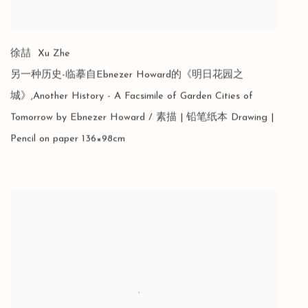
徐喆 Xu Zhe
另一种历史-临摹自Ebnezer Howard的《明日花园之
城》,Another History - A Facsimile of Garden Cities of
Tomorrow by Ebnezer Howard / 素描 | 铅笔纸本 Drawing |
Pencil on paper 136×98cm