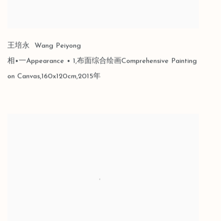
王培永 Wang Peiyong
相•一Appearance • 1,布面综合绘画Comprehensive Painting
on Canvas,160x120cm,2015年