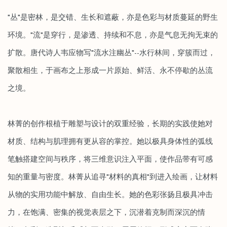
"丛"是密林，是交错、生长和遮蔽，亦是色彩与材质蔓延的野生
环境。"流"是穿行，是渗透、持续和不息，亦是气息无拘无束的
扩散。唐代诗人韦应物写"流水注幽丛"--水行林间，穿簇而过，
聚散相生，于画布之上形成一片原始、鲜活、永不停歇的丛流
之境。
林菁的创作根植于雕塑与设计的双重经验，长期的实践使她对
材质、结构与肌理拥有更从容的掌控。她以极具身体性的弧线
笔触搭建空间与秩序，将三维意识注入平面，使作品带有可感
知的重量与密度。林菁从追寻"材料的真相"到进入绘画，让材料
从物的实用功能中解放、自由生长。她的色彩张扬且极具冲击
力，在饱满、密集的视觉表层之下，沉潜着克制而深沉的情