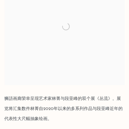
狮語画廊荣幸呈现艺术家林菁与段亚峰的双个展《丛流》。展
览将汇集数件林菁自2020年以来的多系列作品与段亚峰近年的
代表性大尺幅抽象绘画。