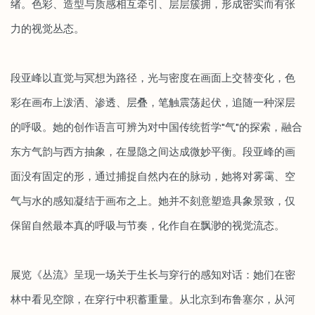
绪。色彩、造型与质感相互牵引、层层簇拥，形成密实而有张
力的视觉丛态。
段亚峰以直觉与冥想为路径，光与密度在画面上交替变化，色
彩在画布上泼洒、渗透、层叠，笔触震荡起伏，追随一种深层
的呼吸。她的创作语言可辨为对中国传统哲学"气"的探索，融合
东方气韵与西方抽象，在显隐之间达成微妙平衡。段亚峰的画
面没有固定的形，通过捕捉自然内在的脉动，她将对雾霭、空
气与水的感知凝结于画布之上。她并不刻意塑造具象景致，仅
保留自然最本真的呼吸与节奏，化作自在飘渺的视觉流态。
展览《丛流》呈现一场关于生长与穿行的感知对话：她们在密
林中看见空隙，在穿行中积蓄重量。从北京到布鲁塞尔，从河