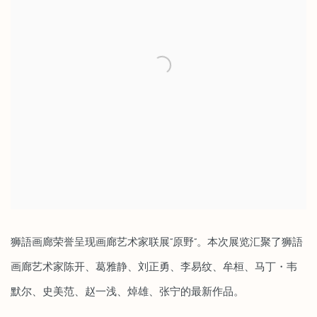
狮語画廊荣誉呈现画廊艺术家联展“原野”。本次展览汇聚了狮語
画廊艺术家陈开、葛雅静、刘正勇、李易纹、牟桓、马丁・韦
默尔、史美范、赵一浅、焯雄、张宁的最新作品。