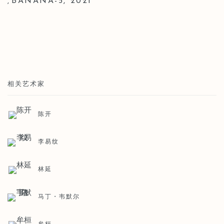
BANANA-5
,
2021
,
相关艺术家
陈开
李易纹
林延
马丁・韦默尔