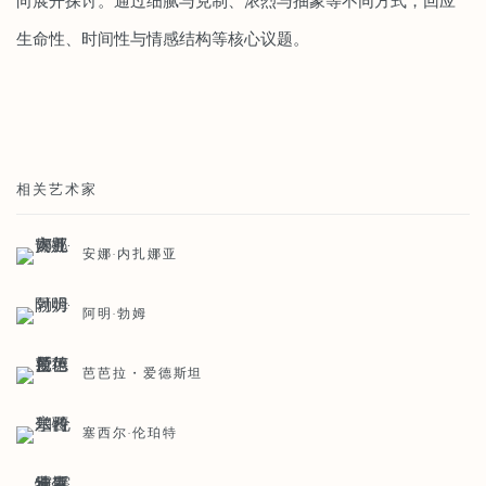
向展开探讨。通过细腻与克制、浓烈与抽象等不同方式，回应
生命性、时间性与情感结构等核心议题。
相关艺术家
安娜·内扎娜亚
阿明·勃姆
芭芭拉・爱德斯坦
塞西尔·伦珀特