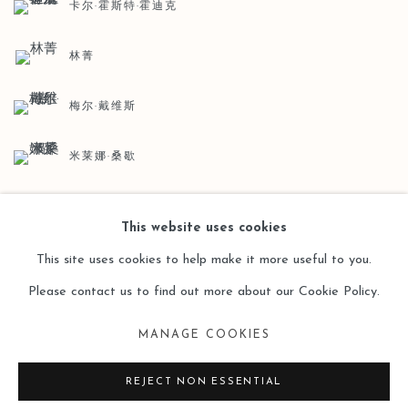
卡尔·霍斯特·霍迪克
林菁
梅尔·戴维斯
米莱娜·桑歇
This website uses cookies
BACK TO ART FAIRS
This site uses cookies to help make it more useful to you.
Please contact us to find out more about our Cookie Policy.
MANAGE COOKIES
Manage cookies
版权 2026 LEO GALLERY
网页支持 ARTLOGIC
REJECT NON ESSENTIAL