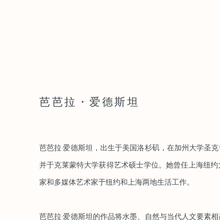
芭芭拉・爱德斯坦
芭芭拉·爱德斯坦，出生于美国洛杉矶，在加州大学圣
并于克莱蒙特大学获得艺术硕士学位。她曾任上海纽约
家和多媒体艺术家于纽约和上海两地生活工作。
芭芭拉·爱德斯坦的作品将水墨、自然与当代人文要素