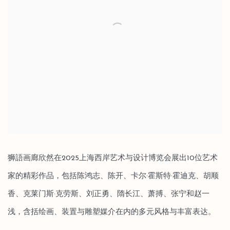
狮語画廊欣然在2025上海西岸艺术与设计博览会展出10位艺术
家的精彩作品，包括陈鸿志、陈开、卡尔·霍斯特·霍迪克、胡顺
香、克莱门斯·克劳斯、刘正勇、隋长江、萧搏、张宁和赵一
浅，含括绘画、装置与雕塑媒介在内的多元风格与丰富表达。