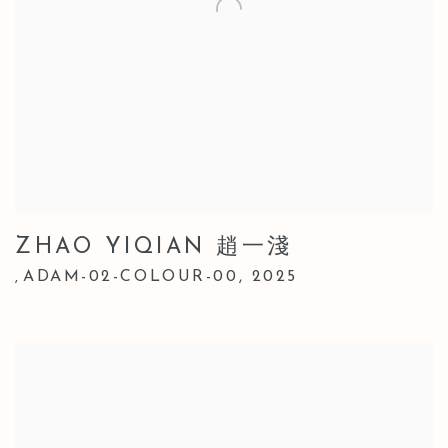
ZHAO YIQIAN 趙一淺
ADAM-02-COLOUR-00
,
2025
,