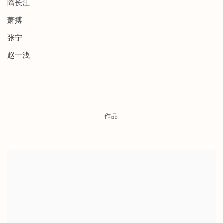
隋长江
萧搏
张宁
赵一浅
作品