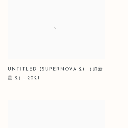
UNTITLED (SUPERNOVA 2) （超新
星 2）
,
2021