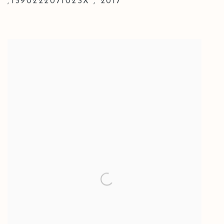
139022207102SX
,
2017
,