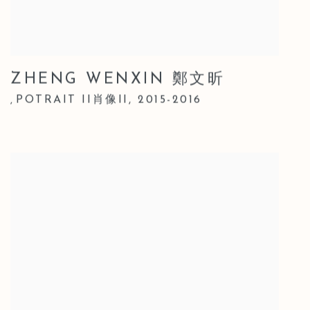
ZHENG WENXIN 鄭文昕
POTRAIT II肖像II
,
2015-2016
,