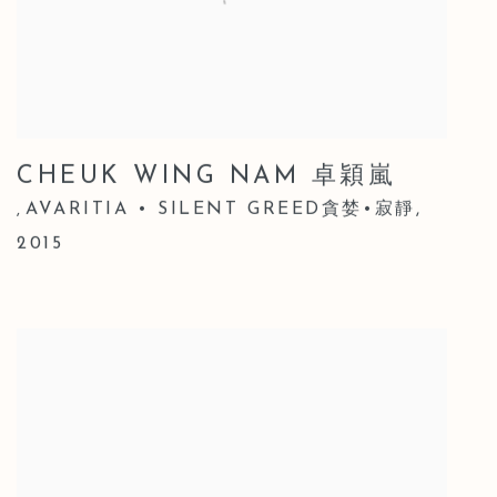
CHEUK WING NAM 卓穎嵐
AVARITIA • SILENT GREED貪婪•寂靜
,
,
2015