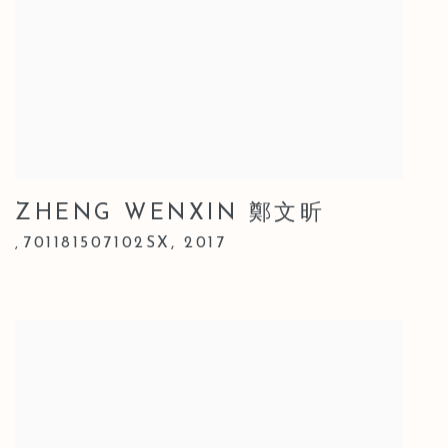
ZHENG WENXIN 鄭文昕
701181507102SX
,
2017
,