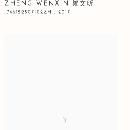
ZHENG WENXIN 鄭文昕
746122507102ZH
,
2017
,