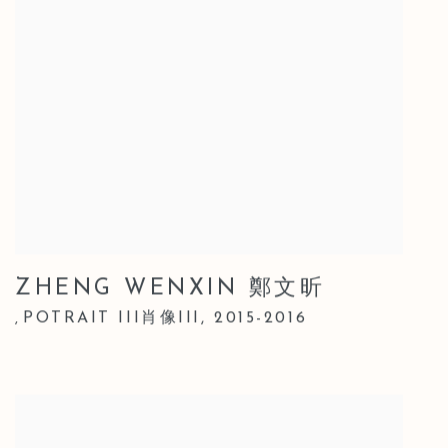
ZHENG WENXIN 鄭文昕
POTRAIT III肖像III
,
2015-2016
,