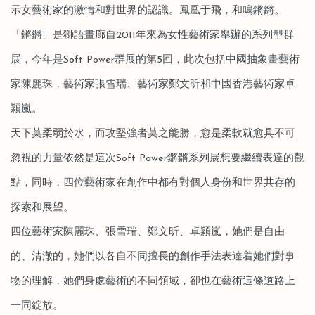
示女藝術家的激情和對世界的認識。鳳凰于飛，和鳴鏘鏘。
「鏘鏘」是獅語畫廊自2011年來為女性藝術家舉辦的系列型群
展，今年是Soft Power群展的第5回，此次包括中國抽象畫藝術
家陳麗珠，藝術家張雪瑞、藝術家鄭文昕和中國香港藝術家卓
穎嵐。
天下莫柔弱於水，而攻堅強者莫之能勝，愈是柔軟就愈具不可
忽視的力量依然是這次Soft Power鏘鏘系列展想要繼續表達的觀
點，同時，四位藝術家在創作中都有對個人身份和世界共存的
探索和展望。
四位藝術家陳麗珠、張雪瑞、鄭文昕、卓穎嵐，她們是自由
的、清澈的，她們以各自不同擅長的創作手法表達着她們對事
物的理解，她們身處藝術的不同領域，卻也在藝術這條道路上
一同綻放。