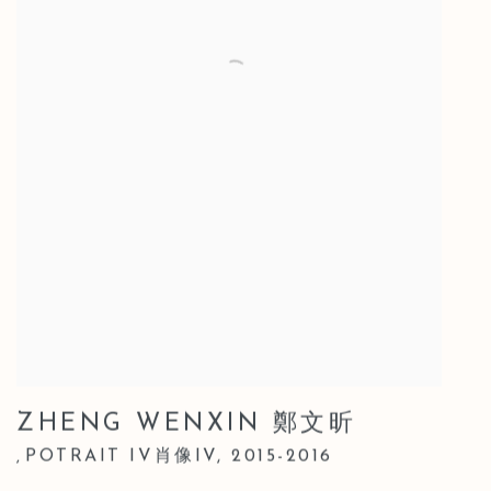
ZHENG WENXIN 鄭文昕
POTRAIT IV肖像IV
,
2015-2016
,