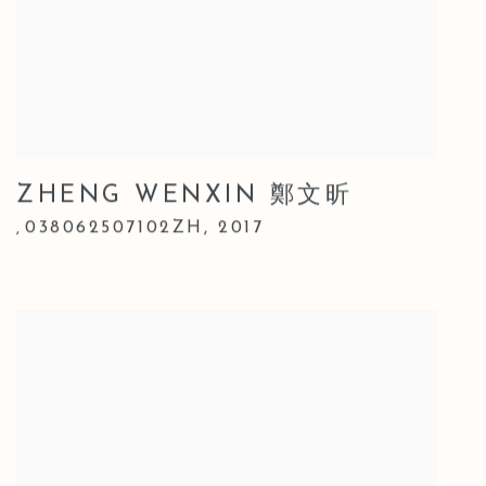
ZHENG WENXIN 鄭文昕
038062507102ZH
,
2017
,