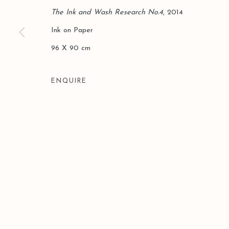
The Ink and Wash Research No.4
, 2014
Ink on Paper
Manage cookies
96 X 90 cm
版權 2026 LEO GALLERY
網頁支持 ARTLOGIC
ENQUIRE