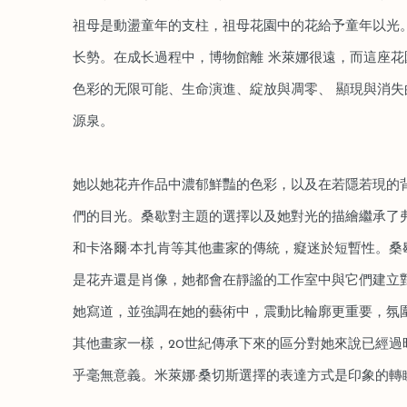
祖⺟是動盪童年的⽀柱，祖⺟花園中的花給予童年以光
⻓勢。在成⻓過程中，博物館離 ⽶萊娜很遠，⽽這座
⾊彩的⽆限可能、⽣命演進、綻放與凋零、 顯現與消
源泉。
她以她花卉作品中濃郁鮮豔的色彩，以及在若隱若現的
們的目光。桑歇對主題的選擇以及她對光的描繪繼承了弗
和卡洛爾·本扎肯等其他畫家的傳統，癡迷於短暫性。桑
是花卉還是肖像，她都會在靜謐的工作室中與它們建立對
她寫道，並強調在她的藝術中，震動比輪廓更重要，氛
其他畫家一樣，20世紀傳承下來的區分對她來說已經過
乎毫無意義。米萊娜·桑切斯選擇的表達方式是印象的轉