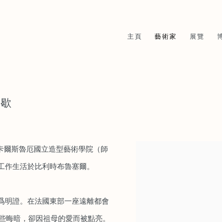
主頁
藝術家
展覽
桑歇
於卡爾斯魯厄國立造型藝術學院（師
工作生活於比利時布魯塞爾。
爲明證。在法國東部⼀座遠離都會
有些晦暗，卻因祖⺟的愛⽽被點亮。