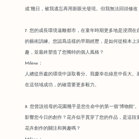
成”幾日，被我遺忘再用新眼光發現。但我無法回頭修改
7. 您的成長環境遠離都市，在童年時期更多地是浸潤
的藝術訓練。您認爲這樣的早期經歷，是如何從根本上
趣，並最終塑造了您獨特的個人風格？
Milène：
人總從所處的環境中汲取養分。我慶幸在綠意中長大。
在這領域成功，的確需要更多毅力。
8. 您曾說祖母的花園幾乎是您生命中的第一個“博物館
影響您今日的創作？花卉似乎貫穿了您的作品，是這段
花卉創作的關注和興趣嗎？