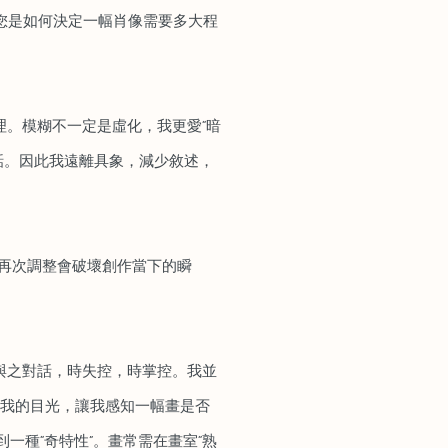
。您是如何決定一幅肖像需要多大程
理。模糊不一定是虛化，我更愛“暗
說話。因此我遠離具象，減少敘述，
爲再次調整會破壞創作當下的瞬
與之對話，時失控，時掌控。我並
了我的目光，讓我感知一幅畫是否
一種“奇特性”。畫常需在畫室“熟