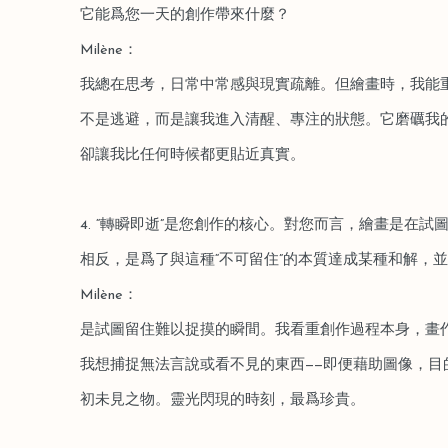
它能爲您一天的創作帶來什麼？
Milène：
我總在思考，日常中常感與現實疏離。但繪畫時，我能
不是逃避，而是讓我進入清醒、專注的狀態。它磨礪我
卻讓我比任何時候都更貼近真實。
4. “轉瞬即逝”是您創作的核心。對您而言，繪畫是在試
相反，是爲了與這種“不可留住”的本質達成某種和解，
Milène：
是試圖留住難以捉摸的瞬間。我看重創作過程本身，畫作
我想捕捉無法言說或看不見的東西——即便藉助圖像，目
初未見之物。靈光閃現的時刻，最爲珍貴。