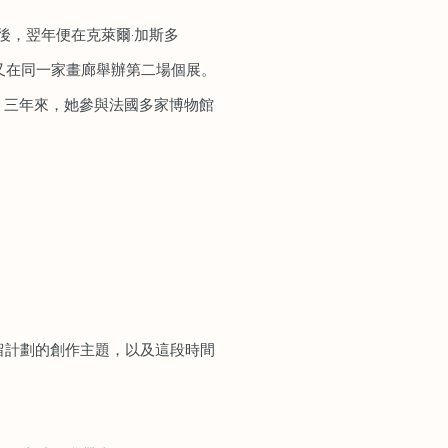
業後，翌年便在克萊爾·加斯多
23 年又在同⼀家畫廊舉辦第⼆場個展。
嘉賓。三年來，她參與法國多家博物館
駐留計劃的創作主題，以及這段時間