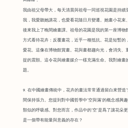
Milène：
我由祖父母帶大，每天清晨與祖母一同巡視花園是持續
我，我愛聽她講花，也愛看花隨日月變遷。她畫小花束
後來我上了晚間繪畫課。祖母的花園是我的第一座博物
方式看待花卉：反覆畫花，近乎一種抵抗。花是短暫的
愛花。這像在博物館賞畫。花與畫都趨向光，會消失、重
捉的震顫。這令花與繪畫媒介一樣充滿生命。我對繪畫
題。
9. 在中國繪畫傳統中，花卉的畫法常常通過留白來營造“空
間保持張力。您提到對中國哲學中“空與滿”的概念感興
類似的呼吸感。對您而言，作品中的“空”是爲了讓花朵
是一個帶有能量與意義的存在？