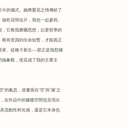
至今的儀式。她將愛花之情傳給了
、做乾花明信片，我也一起參與。
館，它教我磨礪思想，以更哲學的
，唯有意識到生命短暫，才能真正
來、從種子新生——那正是我想捕
的抽象觀，使花成了我的主要主
”的氣息，使畫面在“空”與“滿”之
趣，在作品中的朦朧空間也呈現出
更具流動性和光感，還是它本身也