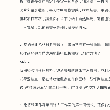
爲了讓創作像在自家工作室一樣自然，我延續了一貫的工
照片和電影截圖，每天從中尋找靈感，構思新畫。主題
但我不打草稿，讓畫面在當下心緒中自然浮現。這種“意
一次實驗，記錄着畫室裏那段懸停的時光。
2. 您的藝術風格極具辨識度，畫面常帶有一種朦朧、
您作品的觀衆描述您的藝術風格和核心創作方法？
Milène：
我用松節油稀釋顏料，通過疊加薄層來營造氛圍，並利
式學過繪畫，是在博物館觀察畫作側面時，領悟到繪畫是
過”與“精雕細琢”之間尋找平衡，在“迷失”與“控制”之間
3. 您將靜坐作爲每日進入工作室的第一個儀式。這個