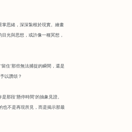
重掌思緒，深深紮根於現實。繪畫
的目光與思想，或許像一種冥想，
圖“留住”那些無法捕捉的瞬間，還是
並予以讚頌？
是那段“懸停時間”的抽象見證。
的也不是再現所見，而是揭示那最