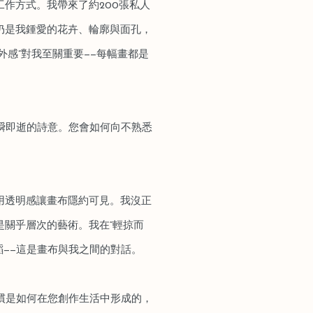
作方式。我帶來了約200張私人
仍是我鍾愛的花卉、輪廓與面孔，
外感”對我至關重要——每幅畫都是
轉瞬即逝的詩意。您會如何向不熟悉
用透明感讓畫布隱約可見。我沒正
關乎層次的藝術。我在“輕掠而
舞蹈——這是畫布與我之間的對話。
習慣是如何在您創作生活中形成的，