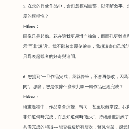
5. 在您的肖像作品中，會刻意模糊面部，以消解敘事
度的模糊性？
Milène：
圖像只是起點。花卉讓我更易滑向抽象，而面孔更難處
示”而非“說明”。我不願敘事壓倒繪畫，我想讓畫自己
只爲喚起觀者的好奇與追問。
6. 您提到“一旦作品完成，我就停筆，不會再修改，因
間”。那麼，您是依據什麼來判斷一幅作品已經完成？
Milène：
繪畫過程中，作品常會演變、轉向，甚至脫離掌控。我
非知道何時完成，而是知道何時“過火”。持續繪畫訓練
具備完成的和諧——能否看透所有層次，瞥見骨架，感受到