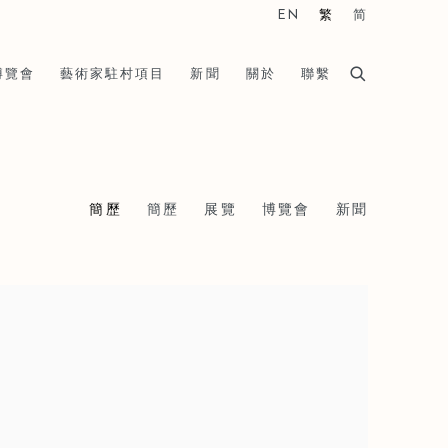
EN
繁
简
博覽會
藝術家駐村項目
新聞
關於
聯繫
簡歷
簡歷
展覽
博覽會
新聞