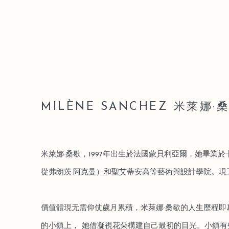
MILÈNE SANCHEZ ⽶莱娜·
⽶萊娜·桑歇，1997年出生於法國蒙貝利亞爾，她畢業
從弗朗茨·阿克曼）和聖艾蒂安高等藝術與設計學院。現
價值體現⽆需仰仗歲⽉累積，⽶萊娜·桑歇的⼈⽣歷程即
的⼩鎮上， 她借凝視花朵構建⾃⼰最初的⽬光。⼩鎮