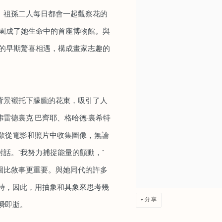
。祖孫⼆⼈每⽇都會⼀起觀察花的
花園成了她⽣命中的⾸座博物館。與
失的早期驚喜相遇，構成畫家志趣的
背景襯托下朦朧的花束，吸引了人
雷德裏克·巴齊耶、格哈德·裏希特
歇從電影和照片中收集圖像，無論
話。“我努力捕捉能量的顫動，”
圍比敘事更重要。與她同代的許多
時，因此，用抽象和具象來思考幾
分享
瞬即逝。