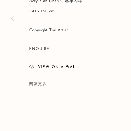
Acrylic on Linen 亞麻布丙烯
版權 2026 LEO GALLERY
網頁支持 ARTLOGIC
130 x 130 cm
Copyright The Artist
ENQUIRE
VIEW ON A WALL
閱讀更多