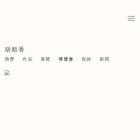
胡順香
簡歷
作品
展覽
博覽會
視頻
新聞