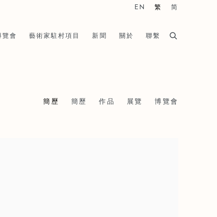
EN
繁
简
博覽會
藝術家駐村項目
新聞
關於
聯繫
簡歷
簡歷
作品
展覽
博覽會