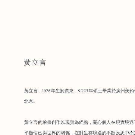
黃立言
黃立言，1976年生於廣東，2007年碩士畢業於廣州
北京。
黃立言的繪畫創作以現實為錨點，關心個人在現實境遇
平衡個己與世界的關係，在對生存境遇的不斷反思中樹