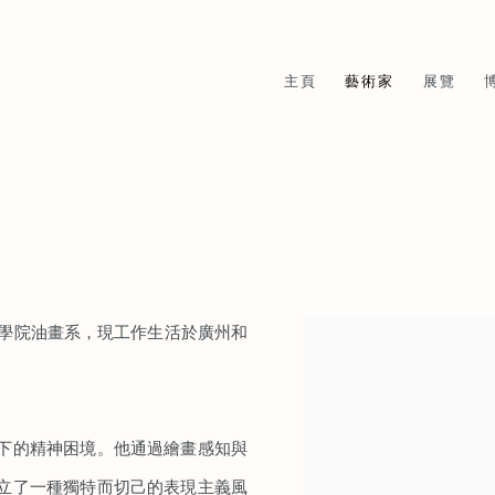
主頁
藝術家
展覽
美術學院油畫系，現工作生活於廣州和
View works.
下的精神困境。他通過繪畫感知與
立了一種獨特而切己的表現主義風