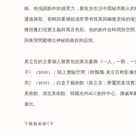
格。他強調創作的感受力，聚焦於生活中隱秘而動人的
通過摘取、剪輯與重構組成常帶有怪異與幽微意味的場
獲得魔幻現實主義與寓言色彩。他的創作在時間與空間
與衝突間建構出神秘與曲折的語境。
黃立言的主要個人展覽包括東京畫廊《⼀人，⼀獸，⼀遊
⼦》（2018）；陌上實驗空間《輕飄飄-黃⽴⾔輕影像
亮》（2017）；⽩盒⼦藝術館《黃⽴⾔：夢魘照進現實
美術館、湖北美術館、韓國光州ACC創作中⼼、挪威卑爾
展出。
下載藝術家CV
(PDF, OPENS IN A NEW TAB.)