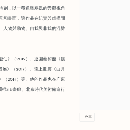
時刻，以一種遠離塵囂的旁觀視角
景和畫面，讓作品在紀實與虛構間
、人物與動物、自我與非我的混雜
仙》（2019）、逵園藝術館《幌
個展》（2017）、陌上畫廊《⽩⽉
》（2014）等。他的作品也在⼴東
根S.E畫廊、北京時代美術館進行
分享