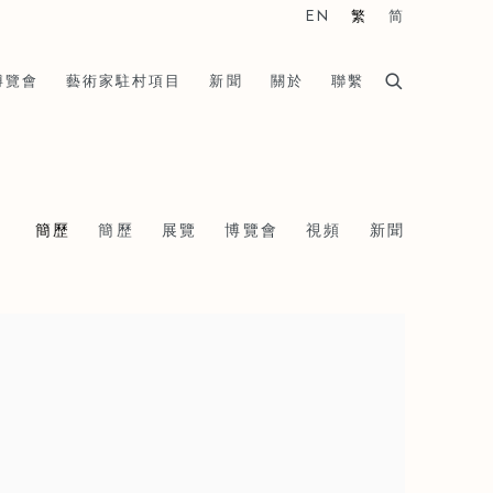
EN
繁
简
博覽會
藝術家駐村項目
新聞
關於
聯繫
簡歷
簡歷
展覽
博覽會
視頻
新聞