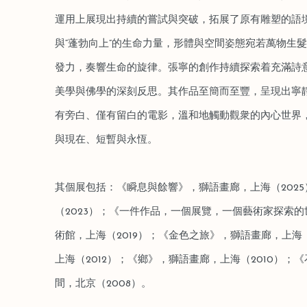
運用上展現出持續的嘗試與突破，拓展了原有雕塑的語境
與“蓬勃向上”的生命力量，形體與空間姿態宛若萬物生
發力，奏響生命的旋律。張寧的創作持續探索着充滿詩
美學與佛學的深刻反思。其作品至簡而至豐，呈現出寧
有旁白、僅有留白的電影，溫和地觸動觀衆的內心世界
與現在、短暫與永恆。
其個展包括：《瞬息與餘響》，獅語畫廊，上海（202
（2023）；《一件作品，一個展覽，一個藝術家探索
術館，上海（2019）；《金色之旅》，獅語畫廊，上海
上海（2012）；《鄉》，獅語畫廊，上海（2010）
間，北京（2008）。