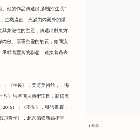
。他的作品傳遞出強烈的“生長”
髮，生機盎然，充滿由內而外的爆
意與象徵性的主題，傳遞出對東方
靜內斂、厚重空靈的氣質，如同沒
，承載着豐富的聯想，連接着過去
5）；《生長》，美博美術館，上海
的世界》張寧個人藝術項目，新橋美
（2015）；《寧塑》，獅語畫廊，
；《石頭青年》，北京偏鋒新藝術空
分享