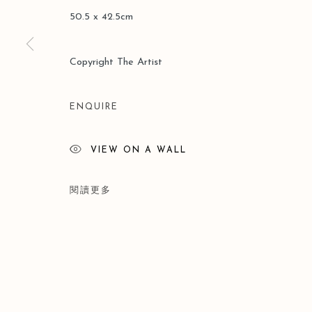
版權 2026 LEO GALLERY
網頁支持 ARTLOGIC
50.5 x 42.5cm
Copyright The Artist
ENQUIRE
VIEW ON A WALL
閱讀更多