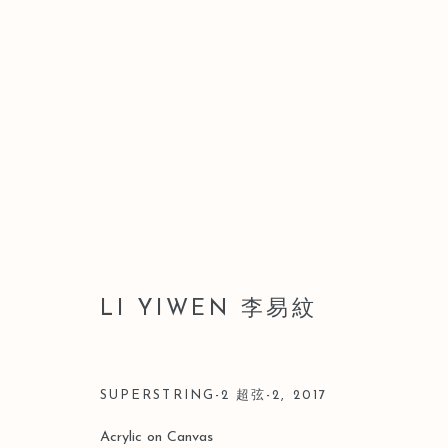
李易紋
LI YIWEN 李易紋
SUPERSTRING-2 超弦-2
,
2017
Manage cookies
Acrylic on Canvas