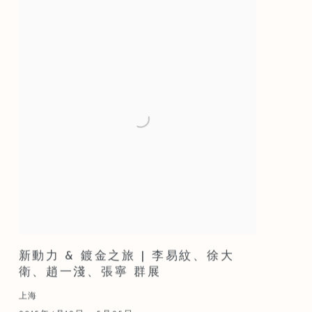
新動力 & 鍍金之旅 | 李易紋、徐大
衛、趙一淺、張寧 群展
上海