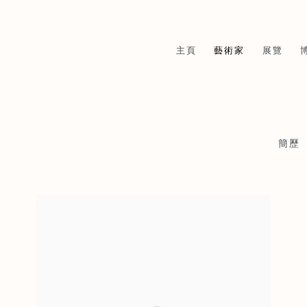
主頁
藝術家
展覽
簡歷