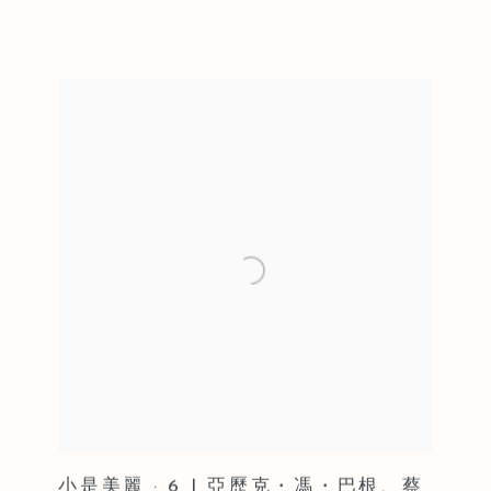
小是美麗 · 6 | 亞歷克・馮・巴根、蔡