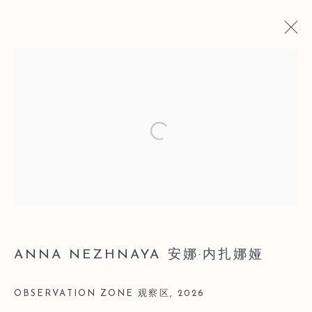
SO～深圳!
Open a larger version of the follo
安娜·內扎娜亞&梅爾·戴維斯
2026年3月22日 - 3月29日
概覽
作品
展覽照片
新聞稿
BACK TO ART FAIRS
ANNA NEZHNAYA 安娜·内扎娜娅
Manage cookies
版權 2026 LEO GALLERY
網頁支持 ARTLOGIC
OBSERVATION ZONE 观察区
,
2026