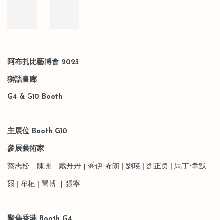
阿布扎比藝博
會
2023
獅語畫廊
G4 & G10 Booth
主展位
Booth
G10
參展藝術家
蔡志松｜陳開｜戴丹丹
喬伊
·
布朗
|
劉瑛
|
劉正勇
|
馬丁
·
韋默
|
爾
|
牟桓
|
閆博 ｜張寧
聚焦
香港
Booth
G4