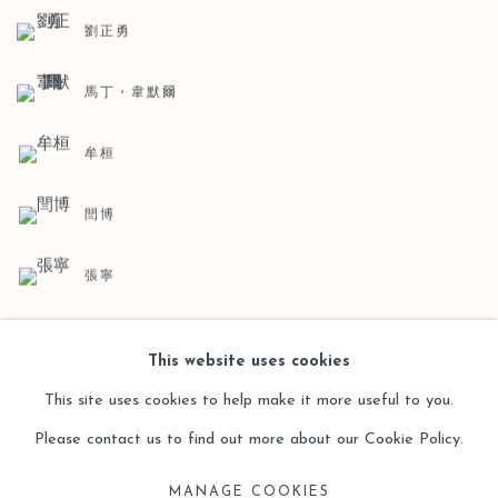
劉正勇
馬丁・韋默爾
牟桓
閆博
張寧
This website uses cookies
BACK TO ART FAIRS
This site uses cookies to help make it more useful to you.
Please contact us to find out more about our Cookie Policy.
MANAGE COOKIES