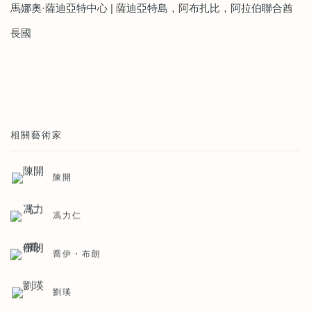
馬娜奧
·
薩迪亞特中心
|
薩迪亞特島，阿布扎比，阿拉伯聯合酋
長國
相關藝術家
陳開
馮力仁
喬伊・布朗
劉瑛