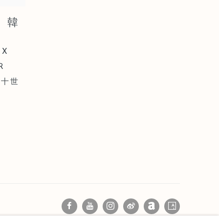
G 韓
 X
R
森十世