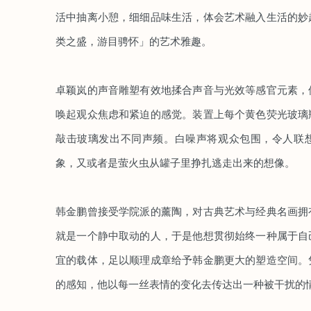
活中抽离小憩，细细品味生活，体会艺术融入生活的妙
类之盛，游目骋怀」的艺术雅趣。
卓颖岚的声音雕塑有效地揉合声音与光效等感官元素，
唤起观众焦虑和紧迫的感觉。装置上每个黄色荧光玻璃
敲击玻璃发出不同声频。白噪声将观众包围，令人联
象，又或者是萤火虫从罐子里挣扎逃走出来的想像。
韩金鹏曾接受学院派的薰陶，对古典艺术与经典名画拥
就是一个静中取动的人，于是他想贯彻始终一种属于自
宜的载体，足以顺理成章给予韩金鹏更大的塑造空间。
的感知，他以每一丝表情的变化去传达出一种被干扰的