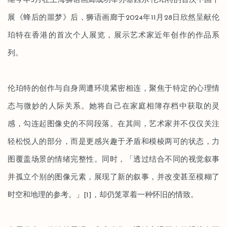
继今年5月在上海狮语画廊成功举办塞西尔·伦珀特的首次中国个
展《蜂后的噩梦》后，狮语画廊于2024年11月28日欣然呈献伦
珀特在香港的首次个人展览，展示艺术家近年创作的作品系
列。
伦珀特的创作与自身周遭环境紧密相连，聚焦于特定的心理情
态与微妙的人际关系。她将自己在家庭相簿存档中获取的灵
感，勾连起图像史的不同段落。在其间，艺术家并不仅仅关注
轻松悦人的部分，而是更感兴趣于矛盾和模棱两可的状态，力
图覆盖场景的情绪完整性。同时，「透过结合不同的视觉叙事
并孤立个别的图像元素，展现了新的叙事，并改变甚至模糊了
时空和地理的参考。」[1]，却仍笼罩着一种怀旧的情致。