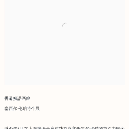
香港狮語画廊
塞西尔·伦珀特个展