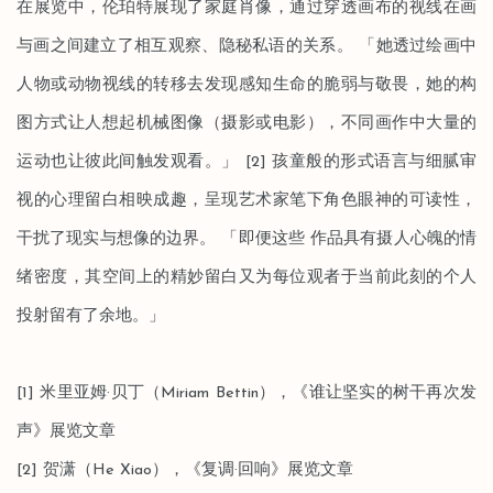
在展览中，伦珀特展现了家庭肖像，通过穿透画布的视线在画
与画之间建立了相互观察、隐秘私语的关系。 「她透过绘画中
人物或动物视线的转移去发现感知生命的脆弱与敬畏，她的构
图方式让人想起机械图像（摄影或电影），不同画作中大量的
运动也让彼此间触发观看。」 [2] 孩童般的形式语言与细腻审
视的心理留白相映成趣，呈现艺术家笔下角色眼神的可读性，
干扰了现实与想像的边界。 「即便这些 作品具有摄人心魄的情
绪密度，其空间上的精妙留白又为每位观者于当前此刻的个人
投射留有了余地。」
[1] 米里亚姆·贝丁（Miriam Bettin），《谁让坚实的树干再次发
声》展览文章
[2] 贺潇（He Xiao），《复调·回响》展览文章