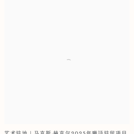
艺术驻地｜马克斯·赫克尔2025年狮語驻留项目