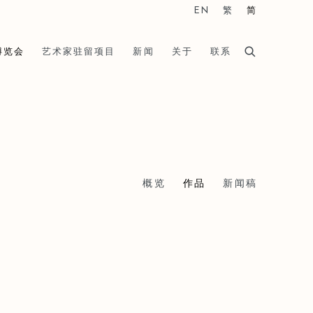
EN
繁
简
博览会
艺术家驻留项目
新闻
关于
联系
概览
作品
新闻稿
he following image in a popup: